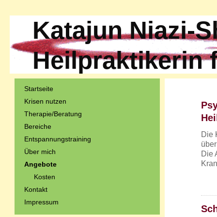
Katajun Niazi-S
Heilpraktikerin
Startseite
Krisen nutzen
Psy
Therapie/Beratung
Hei
Bereiche
Die 
Entspannungstraining
übe
Über mich
Die 
Kran
Angebote
Kosten
Kontakt
Impressum
Sch