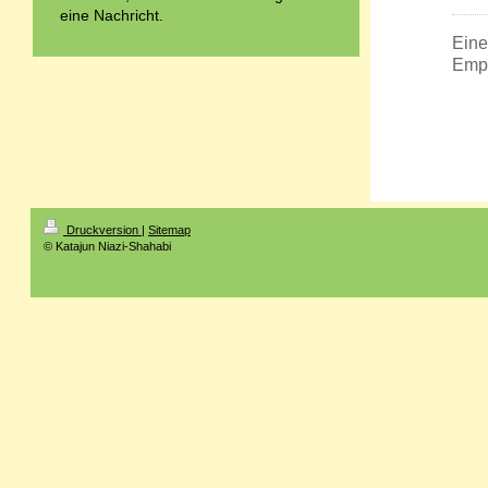
eine Nachricht.
Eine
Empf
Druckversion
|
Sitemap
© Katajun Niazi-Shahabi